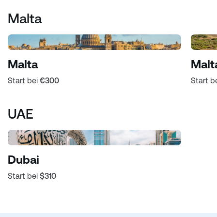
Malta
Malta
Malt
Start bei
€300
Start b
UAE
Dubai
Start bei
$310