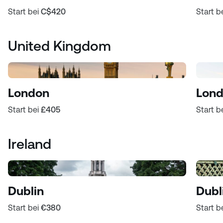
Start bei
C$420
Start b
United Kingdom
London
Lond
Start bei
£405
Start b
Ireland
Dublin
Dubl
Start bei
€380
Start b