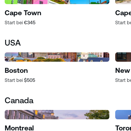
Cape Town
Cape
Start bei
€345
Start b
USA
Boston
New 
Start bei
$505
Start b
Canada
Montreal
Toro