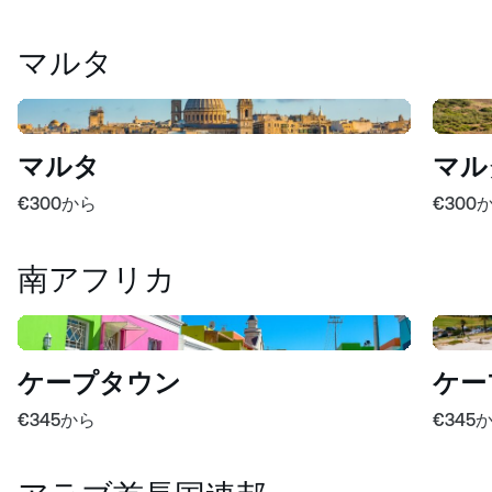
マルタ
マルタ
マルタ
€300
から
€300
南アフリカ
ケープタウン
ケー
€345
から
€345