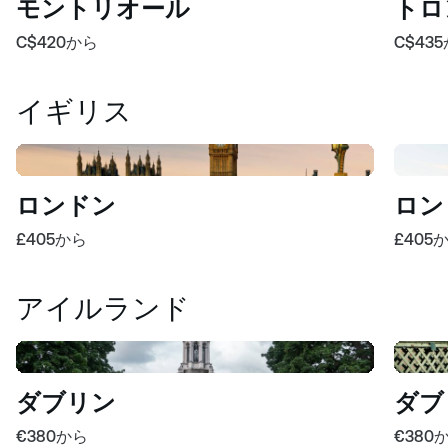
モントリオール
トロ
C$420
から
C$435
イギリス
ロンドン
ロン
£405
から
£405
アイルランド
ダブリン
ダブ
€380
から
€380