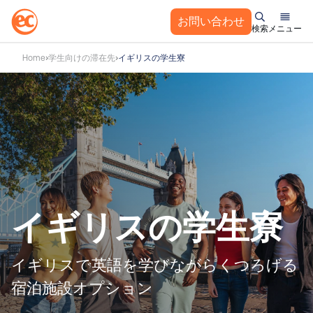
お問い合わせ
検索
メニュー
コ
Home
学生向けの滞在先
イギリスの学生寮
ン
テ
ン
ツ
へ
ス
キ
ッ
プ
イギリスの学生寮
イギリスで英語を学びながらくつろげる
宿泊施設オプション