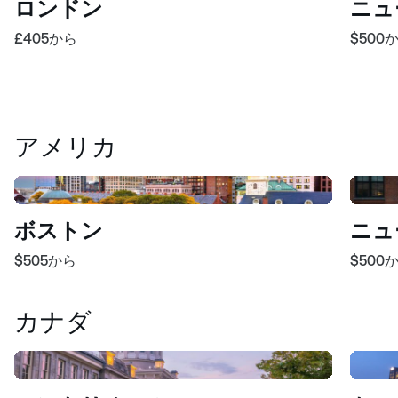
ロンドン
ニュ
£405
から
$500
アメリカ
ボストン
ニュ
$505
から
$500
カナダ