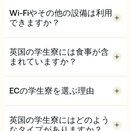
Wi-Fiやその他の設備は利用
できますか？
はい、すべての宿泊施設にはWi-Fiアクセスが含まれ
ています。その他の設備は宿泊施設のタイプによって
異なりますが、一般的にはランドリー設備、学習スペ
英国の学生寮には食事が含
ース、リラックスできる共有スペースなどがありま
す。特定の宿泊施設の詳細についてはお問い合わせく
まれていますか？
ださい。
食事のオプションは宿泊施設のタイプによって異なり
ます。一般的にホームステイには朝食と夕食が含まれ
ており、ホストファミリーと一緒に食事を楽しむこと
ECの学生寮を選ぶ理由
ができます。学生寮や共同アパートは通常自炊式で、
自炊の自由度が高いです。詳しくはお問い合わせくだ
私たちは、すべての学生アコモデーションが安全で快
さい。
適で、あなたに適したものであることを確認していま
す。私たちのチームまたは信頼できる宿泊施設プロバ
英国の学生寮にはどのよう
イダーは、学生に提供する前に各宿泊施設を入念にチ
ェックしています。私たちと一緒に滞在することで、
なタイプがありますか？