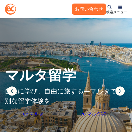
お問い合わせ
検索
メニュー
コ
ン
テ
ン
ツ
へ
語学留学
ス
マルタ留学
キ
ッ
支え合うコミュニティの中で文化交流を
プ
楽しみながら、自分に合った方法で英語
自由に学び、自由に旅する—マルタで特
人生のあらゆるステージで学べる海外英
を学ぶ —人生を変える語学留学を体験し
別な留学体験を
語コース
よう。
ec マルタ
アメリカの学校を見る
ec マルタ30+
詳しく見る
留学先を探す