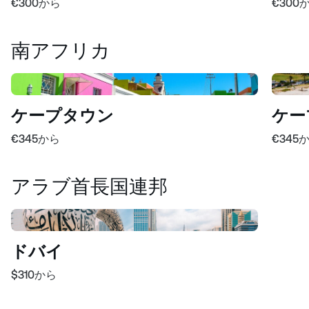
€300
から
€300
南アフリカ
ケープタウン
ケー
€345
から
€345
アラブ首長国連邦
ドバイ
$310
から