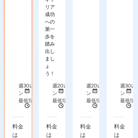
リア
成功
への
第一
歩を
踏み
出し
まし
ょ
う！
週30レッス
週20レッス
週20レッス
週30レ
ン
ン
ン
ン
最低1週間
最低1週間
最低1週間
最低1週
料金
料金
料金
料金
は
は
は
は