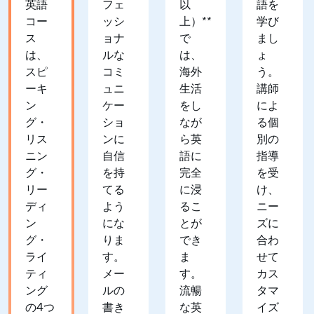
英語
フェ
以
語を
コー
ッシ
上）**
学び
ス
ョナ
で
まし
は、
ルな
は、
ょ
スピ
コミ
海外
う。
ーキ
ュニ
生活
講師
ン
ケー
をし
によ
グ・
ショ
なが
る個
リス
ンに
ら英
別の
ニン
自信
語に
指導
グ・
を持
完全
を受
リー
てる
に浸
け、
ディ
よう
るこ
ニー
ン
にな
とが
ズに
グ・
りま
でき
合わ
ライ
す。
ま
せて
ティ
メー
す。
カス
ング
ルの
流暢
タマ
の4つ
書き
な英
イズ