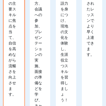
の主
方、
語力
され
要ス
会議
を身
たレ
キル
への
につ
ッス
に焦
参
け、
ンで
点を
加、
現地
より
当
プレ
の文
早く
て、
ゼン
化を
上達
自信
テー
体験
でき
を高
ショ
し、
ま
めな
ンの
生涯
す。
がら
実
役立
流暢
施、
つス
さを
面接
キル
向上
の準
を習
させ
備な
得し
ま
どを
まし
す。
学
ょ
び、
う！
キャ