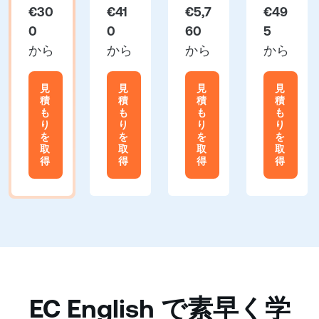
€30
€41
€5,7
€49
0
0
60
5
から
から
から
から
見
見
見
見
積
積
積
積
も
も
も
も
り
り
り
り
を
を
を
を
取
取
取
取
得
得
得
得
EC English で素早く学