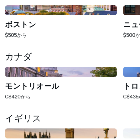
ボストン
ニュ
$505
から
$500
カナダ
モントリオール
トロ
C$420
から
C$435
イギリス