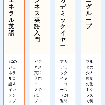
ェ
ジ
カ
ニ
ネ
ネ
デ
グ
ラ
ス
ミ
ル
ル
英
ッ
ー
英
語
ク
プ
語
入
イ
門
ヤ
ー
ECの
ビジ
アカ
マル
ジェ
ネス
デミ
タの
ネラ
英語
ック
少人
ル英
入門
イヤ
数制
語 &
コー
ーコ
の集
イン
スで
ース
中ク
テン
は、
（24
ラス
シブ
プロ
週間
で英