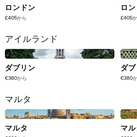
ロンドン
ロン
£405
から
£405
アイルランド
ダブリン
ダブ
€380
から
€380
マルタ
マルタ
マルタ