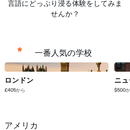
言語にどっぷり浸る体験をしてみま
せんか？
一番人気の学校
ロンドン
ニュ
£405
から
$500
アメリカ