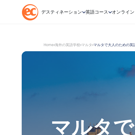
💬 どの
デスティネーション
英語コース
オンライン
コ
ン
テ
Home
海外の英語学校
マルタ
マルタで大人のための英
ン
ツ
へ
ス
キ
ッ
プ
マルタで