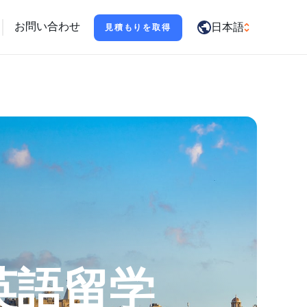
ポートします
お問い合わせ
日本語
見積もりを取得
العربية
English
Français
Deutsch
Italiano
日本語
Português
Русский
英語留学
Español