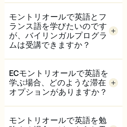
アパートでの共同生活を提供しています。ホームステ
に、フランス語または英語を話すバイリンガルの家庭
イを選択した場合、モントリオールの家族と一緒に生
でホームステイをすることもできます。
モントリオールで英語とフ
活することになります。家庭料理を囲みながら、地元
の家族と一緒に英語（またはフランス語！）を練習す
ランス語を学びたいのです
る機会を得たい方には最適なオプションです。もっと
が、バイリンガルプログラ
自立したい方には、学生寮をお勧めします。
ムは受講できますか？
EC Montrealでは、一般英語プログラム（およびEC
Englishの没入型レッスンと一流大学のオンラインコ
ースを組み合わせたEC x FutureLearn）に加え、英語
ECモントリオールで英語を
とフランス語の流暢さを向上させたい学生のために、
独自のバイリンガルプログラムを提供しています。こ
学ぶ場合、どのような滞在
のコースには、一般英語と一般フランス語が含まれて
オプションがありますか？
おり、両言語のスピーキング、リーディング、ライテ
ECモントリオールでは、ホームステイまたは学生寮/
ィング、リスニングスキルを向上させることができま
アパートでの共同生活を提供しています。ホームステ
す。フランス語または英語を話すバイリンガルの家庭
イを選択した場合、モントリオールの一般家庭での滞
でのホームステイを選択し、学習を加速させることが
モントリオールで英語を勉
在となります。家庭料理を食べながら、地元の家族と
できます。