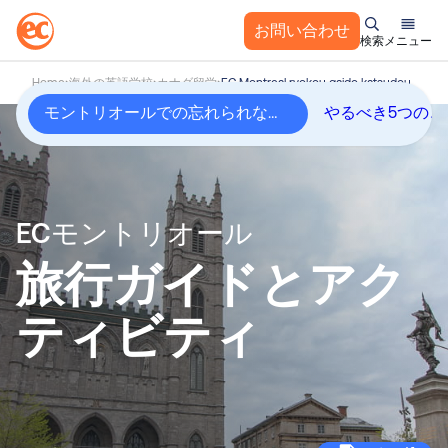
お問い合わせ
検索
メニュー
コ
Home
海外の英語学校
カナダ留学
EC Montreal ryokou gaido katsudou
ン
モントリオールでの忘れられない体験
やるべき5つのこ
テ
ン
ツ
へ
ス
ECモントリオール
キ
ッ
旅行ガイドとアク
プ
ティビティ