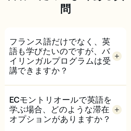
問
フランス語だけでなく、英
語も学びたいのですが、バ
イリンガルプログラムは受
講できますか？
EC Montrealでは、一般英語プログラム（およびEC
Englishの没頭型レッスンと一流大学のオンラインコ
ースを組み合わせたEC x FutureLearn）に加え、英語
ECモントリオールで英語を
とフランス語の流暢さを向上させたい学生のために、
独自のバイリンガルプログラムを提供しています。こ
学ぶ場合、どのような滞在
のプログラム（ ）は、一般英語と一般フランス語が
オプションがありますか？
含まれており、両言語のスピーキング、リーディン
ECモントリオールでは、ホームステイまたは学生寮/
グ、ライティング、リスニングを上達させます。さら