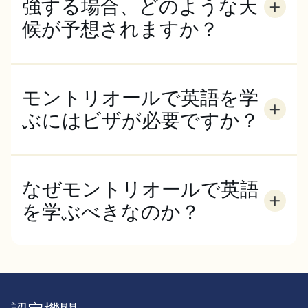
一緒に英語（またはフランス語！）を練習する機会を
強する場合、どのような天
得たい方には、最適なオプションです。より独立した
候が予想されますか？
生活をお望みの方は、学生寮での共同生活をお勧めし
モントリオールは、湿度の高い大陸性気候で、四季が
ます。
はっきりしています。春と秋は一般的に穏やかで、夏
は暑く湿度が高く、気温は30度以上になることもあ
モントリオールで英語を学
ります。
ぶにはビザが必要ですか？
あなたの国籍によっては、モントリオールで勉強する
ためにビザが必要な場合もありますが、一般的に、カ
ナダのビザプログラムは、過剰なお役所仕事とは無縁
なぜモントリオールで英語
です。詳しくはお問い合わせください。
を学ぶべきなのか？
モントリオールは、英語とフランス語のバイリンガル
都市です。そのため、留学生にとって非常にフレンド
リーな都市であり（世界のトップ留学先50のひとつ
に選ばれています）、語学学習に最適な環境です。親
しみやすく、包括的で、多様性に富んだモントリオー