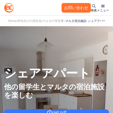
お問い合わせ
検索
メニュー
コ
Home
学生向けの滞在先
マルタの学生寮
マルタ宿泊施設: シェアアパート
ン
テ
ン
ツ
へ
ス
キ
ッ
シェアアパート
プ
他の留学生とマルタの宿泊施設
を楽しむ
get pdf