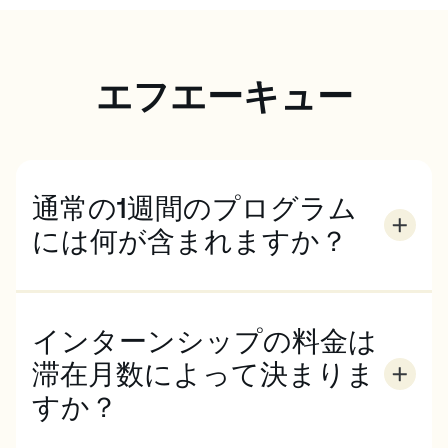
エフエーキュー
通常の1週間のプログラム
には何が含まれますか？
1週間の完全な仕事には、月曜から金曜までのフルタ
イムのインターンシップ業務が含まれます。また、滞
在期間中はECのすべてのアクティビティやソーシャ
インターンシップの料金は
ルプログラムに参加することができます。
滞在月数によって決まりま
すか？
滞在期間にかかわらず、料金は変わりません。