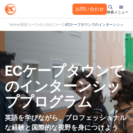
お問い合わせ
検索
メニュー
コ
Home
英語コース
大人向けコース
ECケープタウンでのインターンシッププ
ン
テ
ン
ツ
へ
ス
ECケープタウンで
キ
ッ
のインターンシッ
プ
ププログラム
英語を学びながら、プロフェッショナル
な経験と国際的な視野を身につけよう