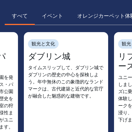
すべて
イベント
オレンジカーペット体
観光と文化
観光
パ
ダブリン城
リ
ー
タイムスリップして、ダブリン城で
ダブリンの歴史の中心を探検しよ
園を発
ユニ
う。年中無休のこの象徴的なランド
ス・パ
しま
マークは、古代建築と近代的な官庁
市公園
ズに
が融合した魅惑的な建物です。
歴史を
体験
室の狩
ーク
様性ま
浸り
がユニ
下げ
ます。