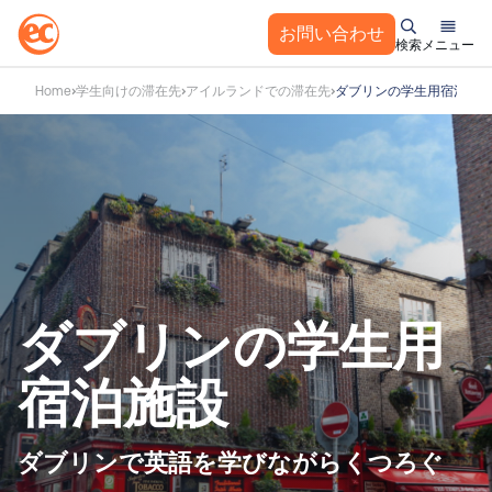
お問い合わせ
検索
メニュー
コ
Home
学生向けの滞在先
アイルランドでの滞在先
ダブリンの学生用宿泊施
ン
テ
ン
ツ
へ
ス
キ
ッ
プ
ダブリンの学生用
宿泊施設
ダブリンで英語を学びながらくつろぐ