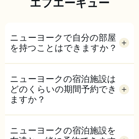
エフエーキュー
ニューヨークで自分の部屋
を持つことはできますか？
ECボストンのレジデンスとホームステイにはシング
ルルームがあります。専用バスルーム付きの部屋もあ
ります。特に夏はシングルルームの需要が高いので、
ニューヨークの宿泊施設は
早めに予約してください。
どのくらいの期間予約でき
ますか？
ニューヨークでの滞在先は、コース期間と同じでなけ
ればなりません。通常、宿泊は土曜日から始まり、
ECニューヨークのコースは月曜日から金曜日に終了
ニューヨークの宿泊施設を
します。