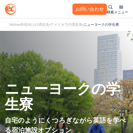
お問い合わせ
検索
メニュー
コ
Home
学生向けの滞在先
アメリカでの滞在先
ニューヨークの学生寮
ン
テ
ン
ツ
へ
ス
キ
ッ
ニューヨークの学
プ
生寮
自宅のようにくつろぎながら英語を学べ
る宿泊施設オプション