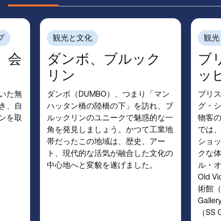
プ
観光と文化
観光
、会
ダンボ、ブルック
ブ
リン
ッ
いた無
ダンボ（DUMBO）、つまり「マン
ブリ
き、自
ハッタン橋の陸橋の下」を訪れ、ブ
グ・
ンを取
ルックリンのユニークで魅惑的な一
物客
角を発見しましょう。かつて工業地
では
帯だったこの地域は、歴史、アー
ショ
ト、現代的な活気が融合した文化の
クな
中心地へと変貌を遂げました。
ル・オ
Old
術館（Br
Gal
（SS 