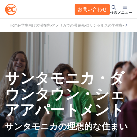
お問い合わせ
検索
メニュー
コ
Home
学生向けの滞在先
アメリカでの滞在先
ロサンゼルスの学生寮
サンタ
ン
テ
ン
ツ
へ
ス
サンタモニカ・ダ
キ
ッ
ウンタウン・シェ
プ
アアパートメント
サンタモニカの理想的な住まい