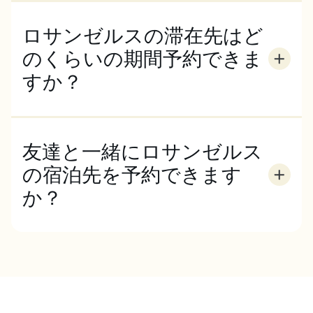
ルルームがあります。専用バスルーム付きの部屋もあ
ります。特に夏はシングルルームの需要が高いので、
ロサンゼルスの滞在先はど
早めに予約してください。
のくらいの期間予約できま
すか？
ロサンゼルスの宿泊施設は、コース期間に合わせて予
約する必要があります。通常、ECロサンゼルスのコ
ースは月曜日に始まり、金曜日に終了します。
友達と一緒にロサンゼルス
の宿泊先を予約できます
か？
はい、ECロサンゼルス校で友人と一緒に勉強する場
合、一部のレジデンスやホームステイでルームシェア
をすることができます。