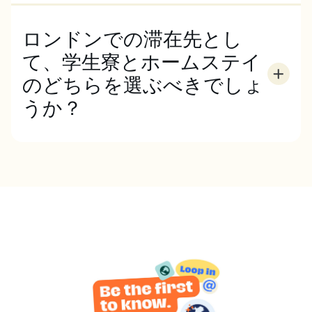
のチャンスは無限です。 緑豊かな王立公園でリラッ
クスしたり、バッキンガム宮殿を見学したり。バッキ
ロンドンでの滞在先とし
ンガム宮殿を見学したり、ロンドン・アイに乗った
り。テムズ川でボートに乗って午後のひとときを楽し
て、学生寮とホームステイ
んだり、ナイトライフを楽しんだり。ECロンドンで
のどちらを選ぶべきでしょ
は、ロンドンを満喫できるアクティビティプログラム
うか？
をご用意しています。
学生レジデンスは、自分のスケジュールや生活の手配
を自分で管理するため、最大限の柔軟性と独立性を希
望する場合に適した選択です。また、学生寮では他の
学生と交流する機会も多くあります。ホームステイ
（現地の家族と一緒に生活する） 、より文化にどっ
ぷり浸かり、英語を練習する機会を増やしたい方に
は、ホームステイが適しているかもしれません。