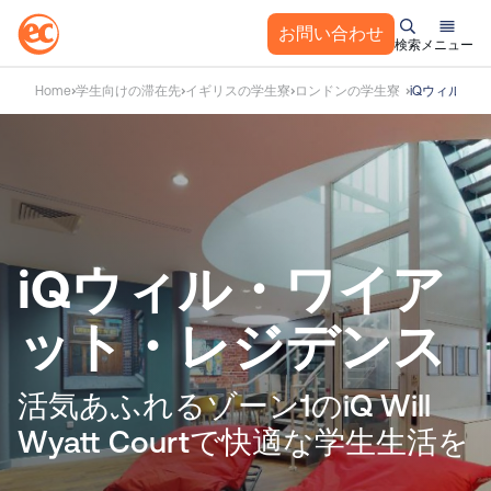
お問い合わせ
検索
メニュー
コ
Home
学生向けの滞在先
イギリスの学生寮
ロンドンの学生寮
iQウィル・
ン
テ
ン
ツ
へ
ス
キ
iQウィル・ワイア
ッ
プ
ット・レジデンス
活気あふれるゾーン1のiQ Will
Wyatt Courtで快適な学生生活を