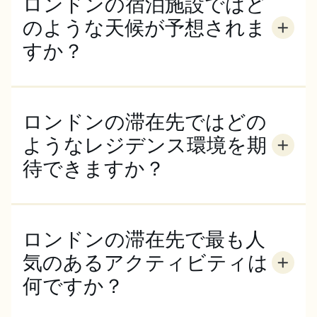
ロンドンの宿泊施設ではど
のような天候が予想されま
すか？
ロンドンの気候は年間を通して温暖で、頻繁に雨が降
り、冬は涼しく、夏は比較的暖かく、極端な暑さや寒
さに見舞われることはほとんどありません。 海洋性
ロンドンの滞在先ではどの
気候に属し、年間を通して安定した降雨量と適度な気
温があるため、ロンドンを訪れる際は常に傘を持ち歩
ようなレジデンス環境を期
くことをお勧めします。
待できますか？
ECでは、あなたをサポートする環境が成功の鍵であ
ることを知っています。そのため、私たちはすべての
アコモデーションが住みやすい場所であるように配慮
ロンドンの滞在先で最も人
しています。包括的なコミュニティでは、常に安全で
安心でき、自宅のようにくつろぐことができます。
気のあるアクティビティは
何ですか？
世界で最もエキサイティングな首都の一つとして、そ