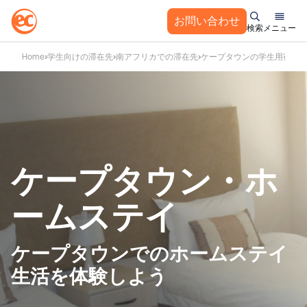
お問い合わせ
検索
メニュー
コ
Home
学生向けの滞在先
南アフリカでの滞在先
ケープタウンの学生用宿泊
ン
テ
ン
ツ
へ
ス
キ
ケープタウン・ホ
ッ
プ
ームステイ
ケープタウンでのホームステイ
生活を体験しよう