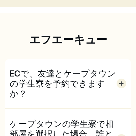
エフエーキュー
ECで、友達とケープタウン
の学生寮を予約できます
か？
はい、ECケープタウン校で友人と一緒に勉強する場
合、一部のレジデンスまたはホームステイでルームシ
ェアをすることができます。詳細はお問い合わせくだ
ケープタウンの学生寮で相
さい。
部屋を選択した場合、誰と