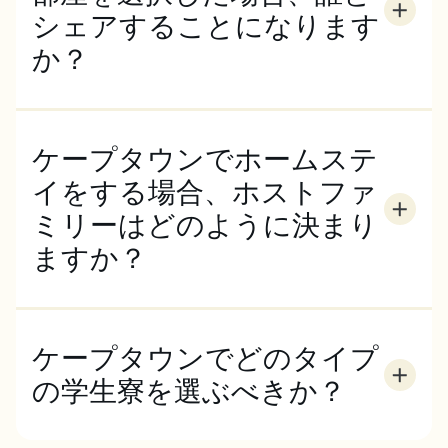
シェアすることになります
か？
部屋は同性のEC学生とシェアすることになります。
相部屋になる場合、国や言語が異なる学生同士になる
よう最善を尽くしますが、必ずしもそうなるとは限り
ケープタウンでホームステ
ません。
イをする場合、ホストファ
ミリーはどのように決まり
ますか？
空室状況や特別なご要望がある場合に限ります。ご予
約の際に、ご希望をすべてお伝えください。
ケープタウンでどのタイプ
の学生寮を選ぶべきか？
ケープタウンの宿泊施設のタイプは、あなたのライフ
スタイルの好みによります。現地の家族と一緒に手料