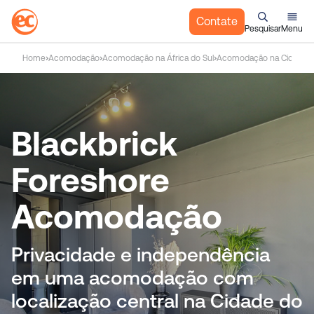
Contate
Pesquisar
Menu
I
Home
Acomodação
Acomodação na África do Sul
Acomodação na Cidade 
r
p
a
r
Blackbrick
a
o
Foreshore
c
o
n
Acomodação
t
e
Privacidade e independência
ú
d
em uma acomodação com
o
localização central na Cidade do