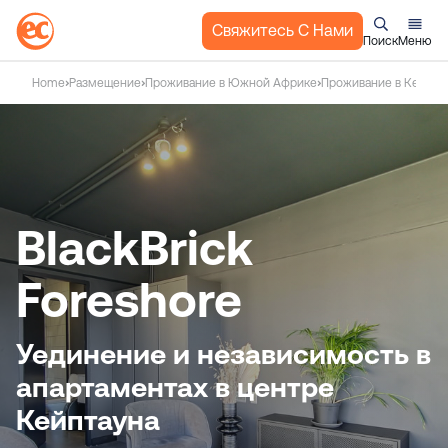
Свяжитесь С Нами
Поиск
Меню
П
Home
Размещение
Проживание в Южной Африке
Проживание в Кейпта
е
р
е
й
т
и
BlackBrick
к
с
Foreshore
о
д
е
Уединение и независимость в
р
апартаментах в центре
ж
а
Кейптауна
н