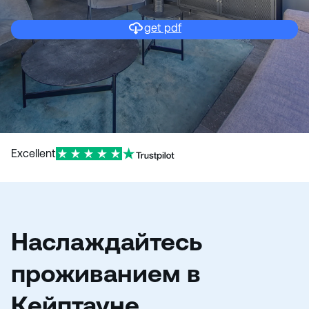
и
ю
get pdf
Excellent
Наслаждайтесь
проживанием в
Кейптауне,