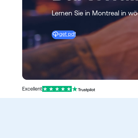
e
n
Lernen Sie in Montreal in w
get pdf
Excellent