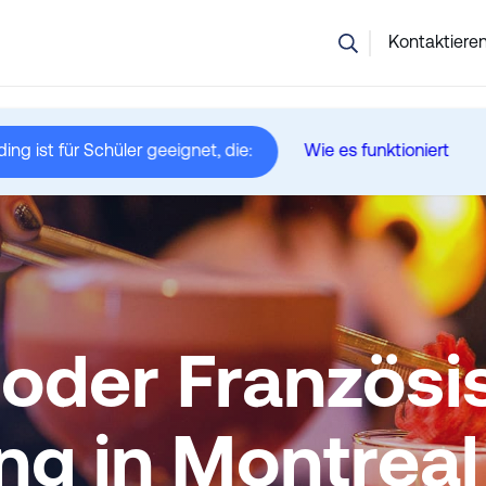
nsicher, welcher Kurs der richtige ist? Unser Team hilft Ihnen g
Kontaktieren
ng ist für Schüler geeignet, die:
Wie es funktioniert
er Französisch plus Bartending
 oder Französi
ng in Montreal