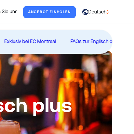
erne.
 Sie uns
Deutsch
ANGEBOT EINHOLEN
العربية
English
Exklusiv bei EC Montreal
FAQs zur Englisch oder Franzö
Français
Deutsch
Italiano
日本語
Português
sch plus
Русский
Español