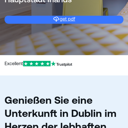
n
get pdf
Excellent
Genießen Sie eine
Unterkunft in Dublin im
Herzen der lebhaften