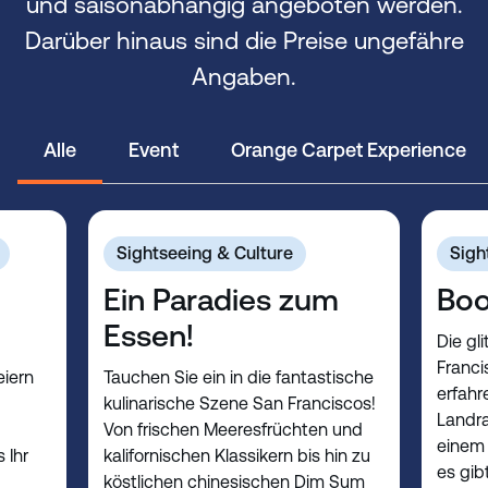
und saisonabhängig angeboten werden.
Darüber hinaus sind die Preise ungefähre
Angaben.
Alle
Event
Orange Carpet Experience
Sightseeing & Culture
Sigh
Ein Paradies zum
Boo
Essen!
Die gl
Francis
eiern
Tauchen Sie ein in die fantastische
erfahr
kulinarische Szene San Franciscos!
Landra
Von frischen Meeresfrüchten und
einem 
 Ihr
kalifornischen Klassikern bis hin zu
es gib
köstlichen chinesischen Dim Sum