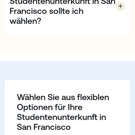
Studentenunterkunft in San
Francisco sollte ich
wählen?
Die Wahl der Unterkunftsart in San Francisco hängt
von Ihren Lebensstilvorlieben ab. Wenn Sie Ihr
Englisch mit einer einheimischen amerikanischen
Familie bei hausgemachten Mahlzeiten üben
möchten, sollten Sie eine Gastfamilie in Betracht
ziehen. Wenn Sie sich mehr Unabhängigkeit und
Kontakt zu anderen Studenten wünschen, ist ein
Studentenwohnheim vielleicht die perfekte Wahl.
Wählen Sie aus flexiblen
Optionen für Ihre
Studentenunterkunft in
San Francisco