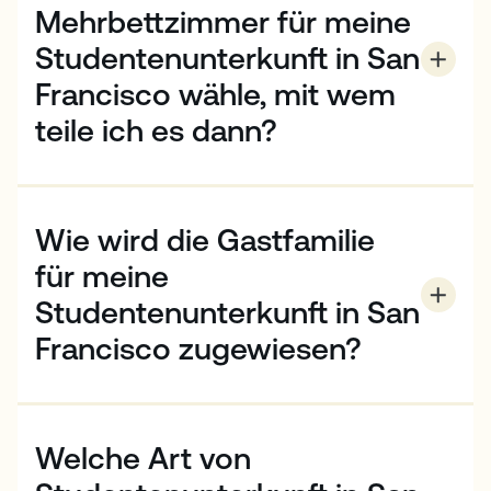
erfahren.
Mehrbettzimmer für meine
Studentenunterkunft in San
Francisco wähle, mit wem
teile ich es dann?
Sie werden Ihr Zimmer mit einem anderen EC-
Studenten desselben Geschlechts teilen. Wenn
Studenten ein Zimmer teilen, versuchen wir unser
Wie wird die Gastfamilie
Bestes, um Studenten aus verschiedenen Ländern
oder Sprachen zusammen unterzubringen, obwohl
für meine
dies nicht immer garantiert werden kann.
Studentenunterkunft in San
Francisco zugewiesen?
Dies hängt von der Verfügbarkeit und Ihren speziellen
Anforderungen ab. Bitte vergewissern Sie sich, dass
alle Ihre Wünsche zum Zeitpunkt der Buchung
Welche Art von
angegeben werden.