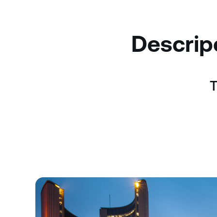
Descripc
T