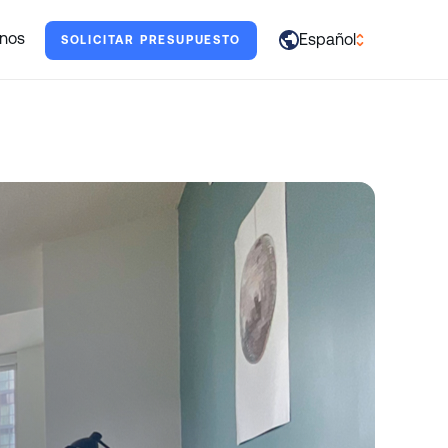
darte.
nos
Español
SOLICITAR PRESUPUESTO
العربية
English
Français
Deutsch
Italiano
日本語
Português
Русский
Español