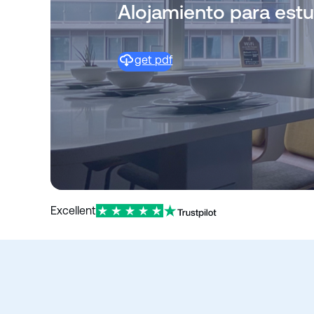
d
Alojamiento para estu
o
get pdf
Excellent