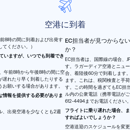
空港に到着
午前8時の間に到着および出発す
EC担当者が見つからな
してください。）
か？
していますが、いつでも到着でき
EC担当者は、国際線の場合、J
す。ラガーディア空港とニュー
、午前8時から午後8時の間に空
合、着陸後60分で到着します
が遅れたり早く到着したりする
ます。これは、税関検査と手荷
うお願いする場合があります。
す。この時間を過ぎてもEC担
ル内の公衆電話（携帯電話がご利
な情報を提供する必要がありま
612-4494までお電話ください
フライトに乗り遅れた場合、ま
ル、出発空港を少なくとも2週
すればよいでしょうか？
空港送迎のスケジュールを変更