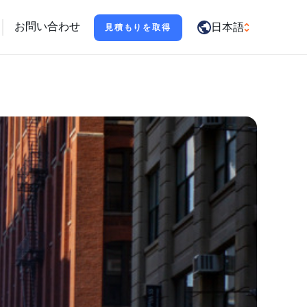
ポートします
お問い合わせ
日本語
見積もりを取得
العربية
English
Français
Deutsch
Italiano
日本語
Português
Русский
Español