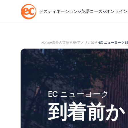
💬 どの
デスティネーション
英語コース
オンライン
コ
ン
テ
Home
海外の英語学校
アメリカ留学
EC ニューヨーク
ン
ツ
へ
ス
キ
ッ
プ
EC ニューヨーク
到着前か