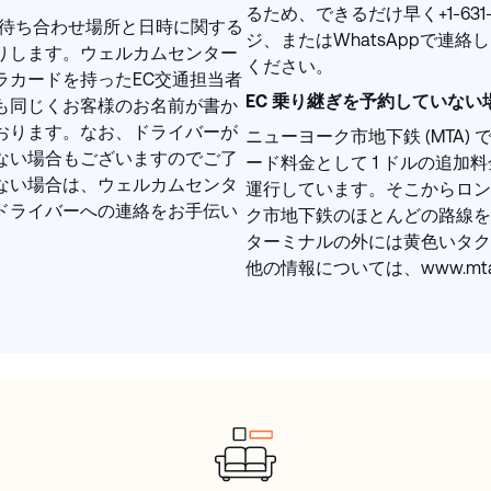
るため、できるだけ早く+1-631
の待ち合わせ場所と日時に関する
ジ、またはWhatsAppで連
りします。ウェルカムセンター
ください。
ラカードを持ったEC交通担当者
EC 乗り継ぎを予約していな
も同じくお客様のお名前が書か
おります。なお、ドライバーが
ニューヨーク市地下鉄 (MTA) 
ない場合もございますのでご了
ード料金として 1 ドルの追加
ない場合は、ウェルカムセンタ
運行しています。そこからロン
ドライバーへの連絡をお手伝い
ク市地下鉄のほとんどの路線を
ターミナルの外には黄色いタク
他の情報については、www.mta