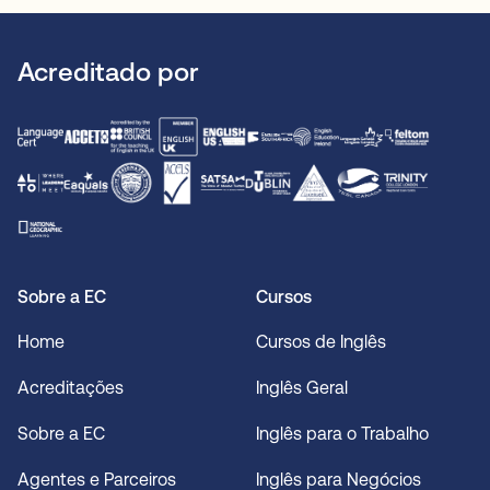
escola está disponível para o ajudar. Contacte-nos
oferece um ambiente confortável e de apoio para o
para mais informações.
ajudar a concentrar-se nos seus estudos.
Acreditado por
Sobre a EC
Cursos
Home
Cursos de Inglês
Acreditações
Inglês Geral
Sobre a EC
Inglês para o Trabalho
Agentes e Parceiros
Inglês para Negócios