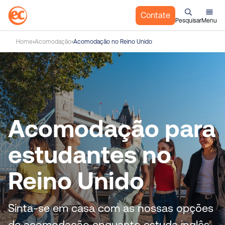
Contate
Pesquisar
Menu
I
Home
Acomodação
Acomodação no Reino Unido
r
p
a
r
a
o
Acomodação para
c
o
n
estudantes no
t
e
Reino Unido
ú
d
o
Sinta-se em casa com as nossas opções
de acomodação enquanto estuda inglês