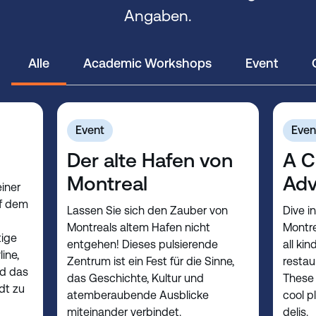
Angaben.
Alle
Academic Workshops
Event
Event
Even
Der alte Hafen von
A C
Montreal
Adv
iner
uf dem
Lassen Sie sich den Zauber von
Dive i
Montreals altem Hafen nicht
Montre
tige
entgehen! Dieses pulsierende
all ki
ine,
Zentrum ist ein Fest für die Sinne,
restau
nd das
das Geschichte, Kultur und
These 
dt zu
atemberaubende Ausblicke
cool p
miteinander verbindet.
delis.