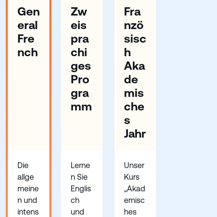
Gen
Zw
Fra
eral
eis
nzö
Fre
pra
sisc
nch
chi
h
ges
Aka
Pro
de
gra
mis
mm
che
s
Jahr
Die
Lerne
Unser
allge
n Sie
Kurs
meine
Englis
„Akad
n und
ch
emisc
intens
und
hes