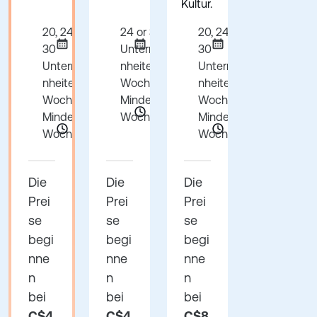
Kultur.
20, 24, 26 or
24 or 30
20, 24, 26 or
30
Unterrichtsei
30
Unterrichtsei
nheiten pro
Unterrichtsei
nheiten pro
Woche
nheiten pro
Woche
Mindestens 1
Woche
Mindestens 1
Woche
Mindestens 1
Woche
Woche
Die
Die
Die
Prei
Prei
Prei
se
se
se
begi
begi
begi
nne
nne
nne
n
n
n
bei
bei
bei
C$4
C$4
C$8