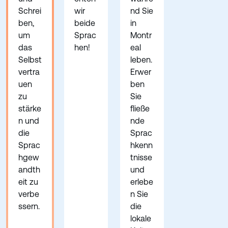
Schrei
wir
nd Sie
ben,
beide
in
um
Sprac
Montr
das
hen!
eal
Selbst
leben.
vertra
Erwer
uen
ben
zu
Sie
stärke
fließe
n und
nde
die
Sprac
Sprac
hkenn
hgew
tnisse
andth
und
eit zu
erlebe
verbe
n Sie
ssern.
die
lokale