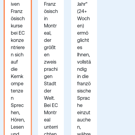
iven
Franz
Jahr“
Franz
ösisch
(24+
ösisch
in
Woch
kurse
Montr
en)
bei EC
eal,
ermö
konze
der
glicht
ntriere
größt
es
n sich
en
Ihnen,
auf
zweis
vollstä
die
prachi
ndig
Kernk
gen
in die
ompe
Stadt
franzö
tenze
der
sische
n
Welt.
Sprac
Sprec
Bei EC
he
hen,
Montr
einzut
Hören,
eal
auche
Lesen
unterri
n,
und
chten
währe