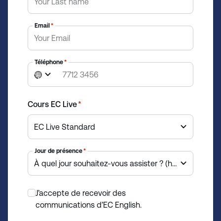
Email
*
Téléphone
*
N
o
c
Cours EC Live
*
o
u
n
t
Jour de présence
*
r
y
s
J’accepte de recevoir des
e
*
communications d’EC English.
l
e