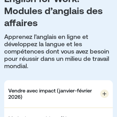
Modules d’anglais des
affaires
Apprenez l’anglais en ligne et
développez la langue et les
compétences dont vous avez besoin
pour réussir dans un milieu de travail
mondial.
Vendre avec impact (janvier-février
2026)
Concluez vos affaires en toute confiance. Apprenez à
vos équipes à écouter activement, à argumenter, à