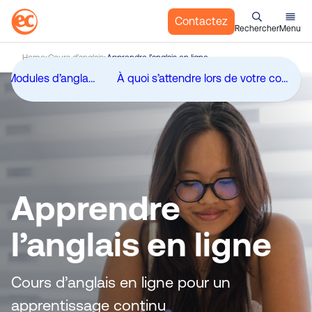
Contactez
Rechercher
Menu
A
Home
Cours d’anglais
Apprendre l’anglais en ligne
l
English for Work: Modules d’anglais des affaires
À quoi s’attendre lors de votre cours d’anglais en ligne
l
e
r
a
u
c
o
Apprendre
n
t
l’anglais en ligne
e
n
u
Cours d’anglais en ligne pour un
apprentissage continu