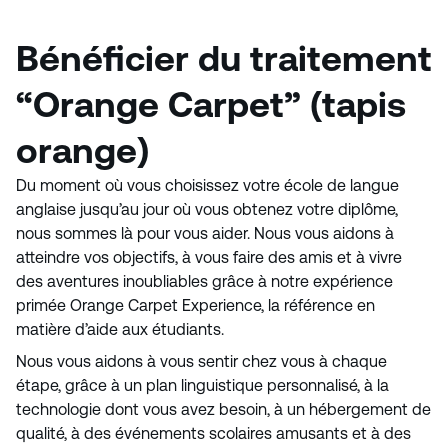
visiter un township
Excellente situation de l’école pour les étudiants
du Knowledge Park de
Bénéficier du traitement
Voir les détails
Explorez les safaris dans le désert, les gratte-ciel,
“Orange Carpet” (tapis
les boutiques, les plages et la culture
Résidence étudiante et hébergement en
orange)
appartement partagé
Du moment où vous choisissez votre école de langue
Voir les détails
anglaise jusqu’au jour où vous obtenez votre diplôme,
nous sommes là pour vous aider. Nous vous aidons à
atteindre vos objectifs, à vous faire des amis et à vivre
des aventures inoubliables grâce à notre expérience
primée Orange Carpet Experience, la référence en
matière d’aide aux étudiants.
Nous vous aidons à vous sentir chez vous à chaque
étape, grâce à un plan linguistique personnalisé, à la
technologie dont vous avez besoin, à un hébergement de
qualité, à des événements scolaires amusants et à des