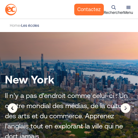
Contactez
Rechercher
Menu
A
Home
Les écoles
l
l
e
r
a
u
Vancouver
c
New York
Dublin
Cape Town
Malte
Cambridge
o
n
Découvrez nos
Il n’y a pas d’endroit comme celui-ci : Un
t
e
centre mondial des médias, de la culture,
écoles d’anglais
n
des arts et du commerce. Apprenez
u
l’anglais tout en explorant la ville qui ne
Le monde vous attend
dort jamais.