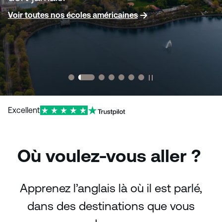
Voir toutes nos écoles américaines
Voir nos programmes à Dublin
Voir nos programmes au Cap
Voir nos programmes à Malte
Voir toutes nos écoles au Canada
Voir toutes nos écoles au Royaume-Uni
Excellent
Où voulez-vous aller ?
Apprenez l’anglais là où il est parlé,
dans des destinations que vous