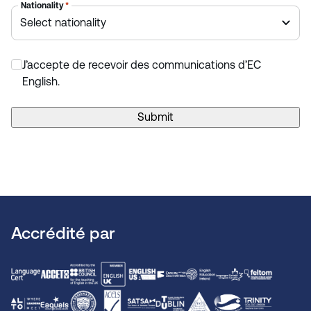
Nationality
*
retour d'information hebdomadaire.
Pour en savoir plus, consultez notre livre électronique
:
Le
guide ultime pour choisir une école d'anglais.
J’accepte de recevoir des communications d’EC
*
English.
Submit
Accrédité par