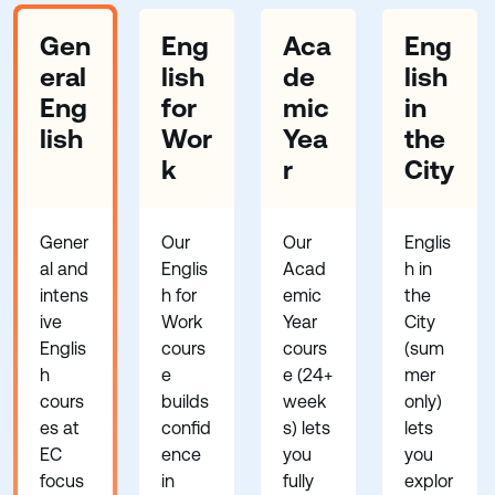
Gen
Eng
Aca
Eng
eral
lish
de
lish
Eng
for
mic
in
lish
Wor
Yea
the
k
r
City
Gener
Our
Our
Englis
al and
Englis
Acad
h in
intens
h for
emic
the
ive
Work
Year
City
Englis
cours
cours
(sum
h
e
e (24+
mer
cours
builds
week
only)
es at
confid
s) lets
lets
EC
ence
you
you
focus
in
fully
explor