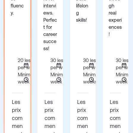
fluenc
intervi
lifelon
gh
y.
ews.
g
real
Perfec
skills!
experi
t for
ences
career
!
succe
ss!
20 lessons
30 lessons
30 lessons
30 less
per week
per week
per week
per we
Minimum 1
Minimum 1
Minimum 24
Minimum
week
week
weeks
week
Les
Les
Les
Les
prix
prix
prix
prix
com
com
com
com
men
men
men
men