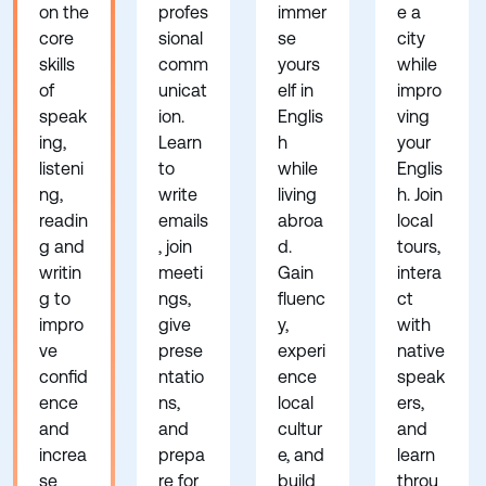
on the
profes
immer
e a
core
sional
se
city
skills
comm
yours
while
of
unicat
elf in
impro
speak
ion.
Englis
ving
ing,
Learn
h
your
listeni
to
while
Englis
ng,
write
living
h. Join
readin
emails
abroa
local
g and
, join
d.
tours,
writin
meeti
Gain
intera
g to
ngs,
fluenc
ct
impro
give
y,
with
ve
prese
experi
native
confid
ntatio
ence
speak
ence
ns,
local
ers,
and
and
cultur
and
increa
prepa
e, and
learn
se
re for
build
throu