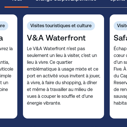
ure
Visites touristiques et culture
Visit
a
V&A Waterfront
Saf
rez la
Le V&A Waterfront n’est pas
Échapp
seulement un lieu à visiter, c’est un
cœur d
ntia,
lieu à vivre. Ce quartier
d’un s
iticole
emblématique à usage mixte et ce
Five. 
simple
port en activité vous invitent à jouer,
du Cap
t un
à vivre, à faire du shopping, à dîner
Reserv
oine
et même à travailler au milieu de
de ren
vues à couper le souffle et d’une
sauva
énergie vibrante.
habita