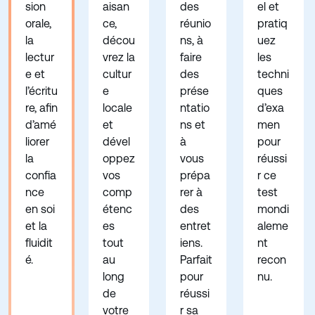
sion
aisan
des
el et
orale,
ce,
réunio
pratiq
la
décou
ns, à
uez
lectur
vrez la
faire
les
e et
cultur
des
techni
l’écritu
e
prése
ques
re, afin
locale
ntatio
d’exa
d’amé
et
ns et
men
liorer
dével
à
pour
la
oppez
vous
réussi
confia
vos
prépa
r ce
nce
comp
rer à
test
en soi
étenc
des
mondi
et la
es
entret
aleme
fluidit
tout
iens.
nt
é.
au
Parfait
recon
long
pour
nu.
de
réussi
votre
r sa