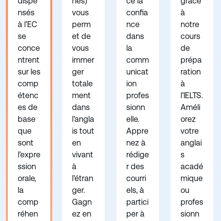
dispe
nes)
ce la
grâce
nsés
vous
confia
à
à l’EC
perm
nce
notre
se
et de
dans
cours
conce
vous
la
de
ntrent
immer
comm
prépa
sur les
ger
unicat
ration
comp
totale
ion
à
étenc
ment
profes
l’IELTS.
es de
dans
sionn
Améli
base
l’angla
elle.
orez
que
is tout
Appre
votre
sont
en
nez à
anglai
l’expre
vivant
rédige
s
ssion
à
r des
acadé
orale,
l’étran
courri
mique
la
ger.
els, à
ou
comp
Gagn
partici
profes
réhen
ez en
per à
sionn