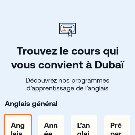
Trouvez le cours qui
vous convient à Dubaï
Découvrez nos programmes
d’apprentissage de l’anglais
Anglais général
Ang
Ann
L’an
Pré
lais
ée
glai
par