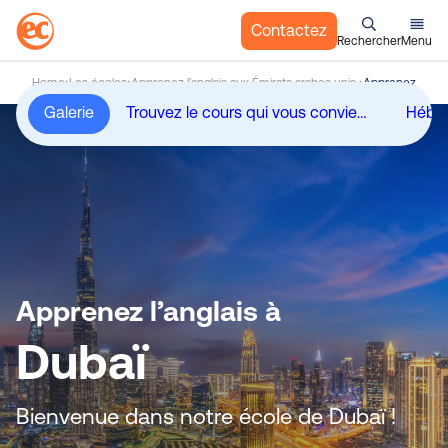
Contactez
Rechercher
Menu
A
Home
Les écoles
Apprenez l’anglais aux Émirats arabes unis
Apprenez l’angl
l
Galerie
Trouvez le cours qui vous convient à Dubaï
Hébe
l
e
r
a
u
c
o
n
Apprenez
l’anglais à
t
e
Duba
ï
n
u
Bienvenue dans notre école de Dubaï !