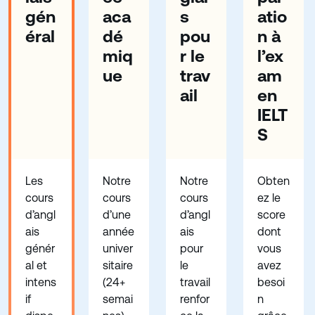
gén
aca
s
atio
éral
dé
pou
n à
miq
r le
l’ex
ue
trav
am
ail
en
IELT
S
Les
Notre
Notre
Obten
cours
cours
cours
ez le
d’angl
d’une
d’angl
score
ais
année
ais
dont
génér
univer
pour
vous
al et
sitaire
le
avez
intens
(24+
travail
besoi
if
semai
renfor
n