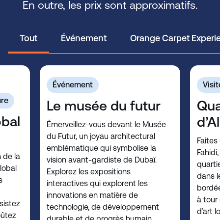
En outre, les prix sont approximatifs.
Tout
Événement
Orange Carpet Experi
Événement
Visit
ure
Le musée du futur
Qua
obal
d’Al
Émerveillez-vous devant le Musée
du Futur, un joyau architectural
Faites
emblématique qui symbolise la
Fahidi
 de la
vision avant-gardiste de Dubaï.
quarti
lobal
Explorez les expositions
dans l
s
interactives qui explorent les
bordée
innovations en matière de
à tour
sistez
technologie, de développement
d’art l
oûtez
durable et de progrès humain.