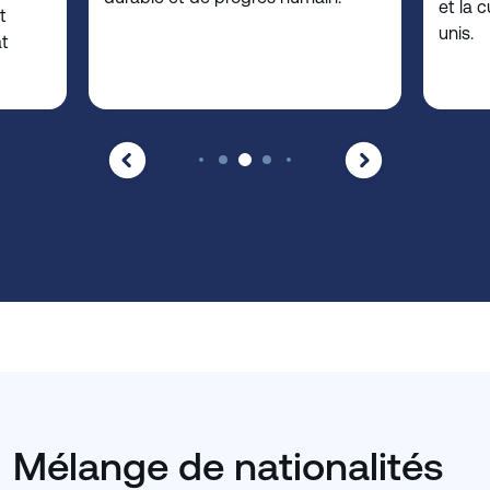
et la 
t
unis.
at
Mélange de nationalités