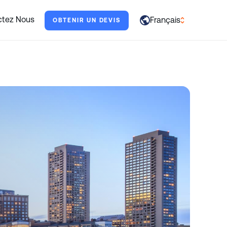
s aider.
ctez Nous
Français
OBTENIR UN DEVIS
العربية
English
Français
Deutsch
Italiano
日本語
Português
Русский
Español