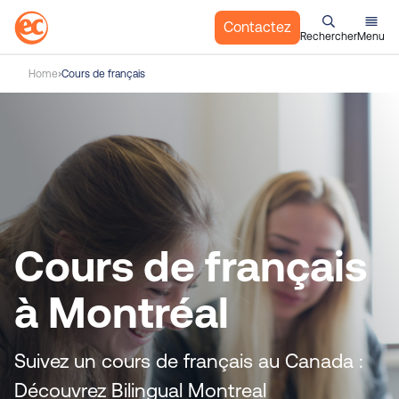
Contactez
Rechercher
Menu
A
Home
Cours de français
l
l
e
r
a
u
c
o
Cours de français
n
t
à Montréal
e
n
u
Suivez un cours de français au Canada :
Découvrez Bilingual Montreal