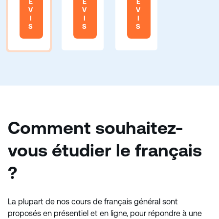
E
E
E
V
V
V
I
I
I
S
S
S
Comment souhaitez-
vous étudier le français
?
La plupart de nos cours de français général sont
proposés en présentiel et en ligne, pour répondre à une