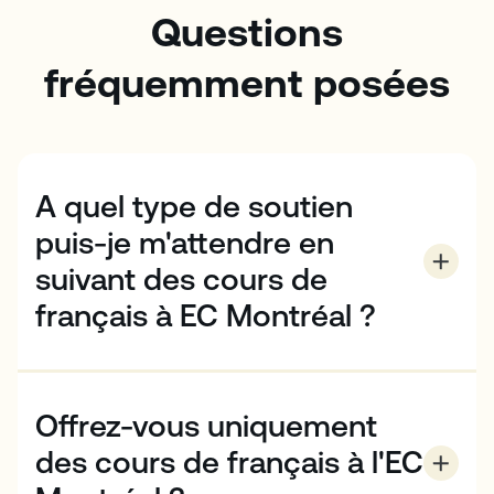
Questions
fréquemment posées
A quel type de soutien
puis-je m'attendre en
suivant des cours de
français à EC Montréal ?
À chaque étape, vos professeurs se concentreront
sur votre expérience d'apprentissage personnelle –
en surveillant vos besoins, en vous fournissant des
Offrez-vous uniquement
commentaires réguliers et des évaluations
hebdomadaires, et en vous donnant les ressources
des cours de français à l'EC
dont vous avez besoin pour progresser. Vous pouvez