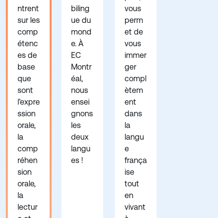
ntrent
biling
vous
sur les
ue du
perm
comp
mond
et de
étenc
e. À
vous
es de
EC
immer
base
Montr
ger
que
éal,
compl
sont
nous
ètem
l’expre
ensei
ent
ssion
gnons
dans
orale,
les
la
la
deux
langu
comp
langu
e
réhen
es !
frança
sion
ise
orale,
tout
la
en
lectur
vivant