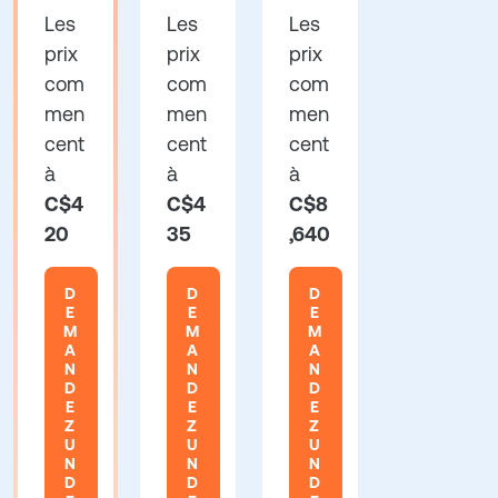
Les
Les
Les
prix
prix
prix
com
com
com
men
men
men
cent
cent
cent
à
à
à
C$4
C$4
C$8
20
35
,640
D
D
D
E
E
E
M
M
M
A
A
A
N
N
N
D
D
D
E
E
E
Z
Z
Z
U
U
U
N
N
N
D
D
D