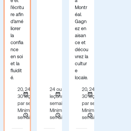
e et
à
l’écritu
Montr
re afin
éal.
d’amé
Gagn
liorer
ez en
la
aisan
confia
ce et
nce
décou
en soi
vrez la
et la
cultur
fluidit
e
é.
locale.
20, 24, 26 ou
24 ou 30
20, 24, 26 ou
30 leçons
leçons par
30 leçons
par semaine
semaine
par semaine
Minimum 1
Minimum 1
Minimum 24
semaine
semaine
semaines