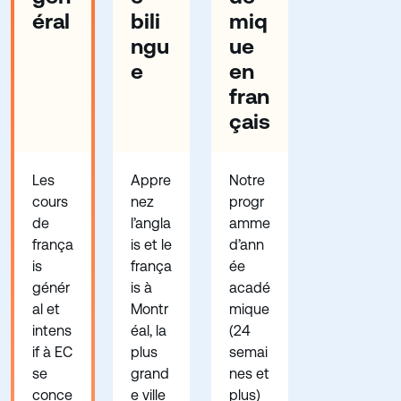
éral
bili
miq
ngu
ue
e
en
fran
çais
Les
Appre
Notre
cours
nez
progr
de
l’angla
amme
frança
is et le
d’ann
is
frança
ée
génér
is à
acadé
al et
Montr
mique
intens
éal, la
(24
if à EC
plus
semai
se
grand
nes et
conce
e ville
plus)