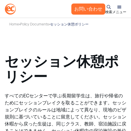
お問い合わせ
検索
メニュー
コ
Home
Policy Documents
セッション休憩ポリシー
ン
テ
ン
ツ
セッション休憩ポ
へ
ス
キ
リシー
ッ
プ
すべてのECセンターで学ぶ長期留学生は、旅行や帰省の
ためにセッションブレイクを取ることができます。セッシ
ョンブレイクのルールは地域によって異なり、現地のビザ
規則に基づいていることに留意してください。セッション
休暇から戻った生徒は、同じクラス、教師、宿泊施設に戻
ることはできません。セッション休暇中の宿泊施設の単位