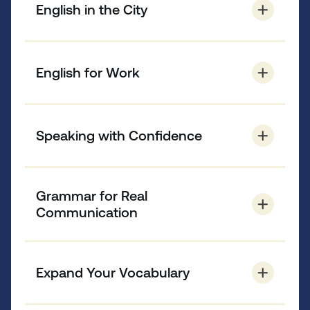
English in the City
Apprenez des compétences essentielles en
classe, appliquez-les lors d’excursions locales et
English for Work
réfléchissez à vos progrès.
Pratiquez la langue anglaise et les
compétences nécessaires pour communiquer
Speaking with Confidence
efficacement et réussir dans le monde du
travail.
Développez une compréhension pratique de
l’anglais à différents niveaux et utilisez votre
Grammar for Real
nouvelle langue dans des situations
Communication
quotidiennes.
Approfondissez la structure de la langue
anglaise en mettant l’accent sur la pertinence
Expand Your Vocabulary
et l’usage approprié.