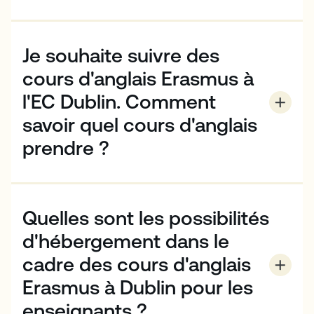
Différents groupes peuvent demander une bourse
pour nos cours d'anglais Erasmus+ à l'EC Dublin, y
compris les professionnels en activité.
Je souhaite suivre des
cours d'anglais Erasmus à
l'EC Dublin. Comment
savoir quel cours d'anglais
prendre ?
Le cours que vous choisirez dépendra de vos
objectifs, de vos besoins et de votre niveau d'anglais.
Voici un guide rapide pour choisir le bon cours.
Quelles sont les possibilités
Si vous souhaitez acquérir des compétences
d'hébergement dans le
linguistiques de base
vous devriez suivre le cours
cadre des cours d'anglais
d'anglais général 20.
Erasmus à Dublin pour les
Si vous souhaitez étudier l'anglais en disposant
enseignants ?
de 50 % de votre temps libre
le cours d'anglais