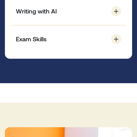
Gagnez en confiance, pratiquez l’expression
orale et améliorez votre fluidité grâce à
Writing with AI
l’apprentissage par la conversation.
Apprenez à utiliser des outils d’IA comme
ChatGPT pour rédiger des communications
Exam Skills
professionnelles claires et originales, tout en
conservant un style naturel et authentique.
Ces cours vous aideront à améliorer vos
compétences pour les examens et à atteindre
vos objectifs. Vous vous sentirez prêt et
confiant pour passer votre examen d’anglais.