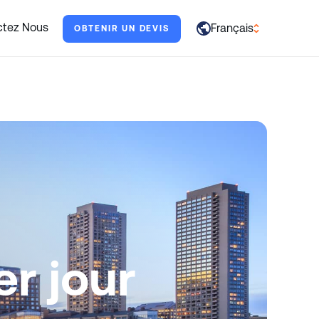
s aider.
ctez Nous
Français
OBTENIR UN DEVIS
العربية
English
Français
Deutsch
Italiano
日本語
Português
Русский
er jour
Español