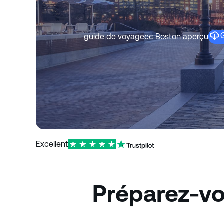
guide de voyage
ec Boston aperçu
Excellent
Préparez-vo