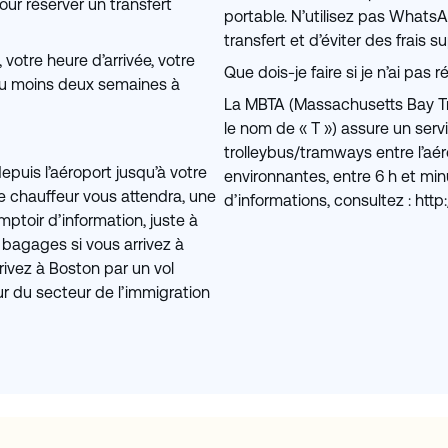
our réserver un transfert
portable. N’utilisez pas WhatsA
transfert et d’éviter des frais 
 votre heure d’arrivée, votre
Que dois-je faire si je n’ai pa
 au moins deux semaines à
La MBTA (Massachusetts Bay Tr
le nom de « T ») assure un serv
trolleybus/tramways entre l’aérop
puis l’aéroport jusqu’à votre
environnantes, entre 6 h et minui
 le chauffeur vous attendra, une
d’informations, consultez : ht
ptoir d’information, juste à
 bagages si vous arrivez à
rrivez à Boston par un vol
ieur du secteur de l’immigration