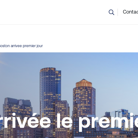
 ne savez pas quel cours choisir ? Notre équipe est là pour vou
Conta
oston arrivee premier jour
rrivée le premi