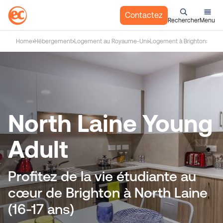
Contactez
Rechercher
Menu
A
Home
Hébergement
Logement au Royaume-Uni
Logement à Brighton
North
l
l
e
r
a
u
North Laine Young
c
o
Adult
n
t
e
Profitez de la vie étudiante au
n
cœur de Brighton à North Laine
u
(16-17 ans)