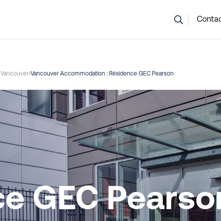
 ne savez pas quel cours choisir ? Notre équipe est là pour vou
Conta
 Vancouver
Vancouver Accommodation : Résidence GEC Pearson
ce GEC Pearso