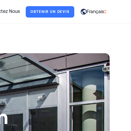
s aider.
ctez Nous
Français
OBTENIR UN DEVIS
العربية
English
Français
Deutsch
Italiano
日本語
Português
Русский
n
Español